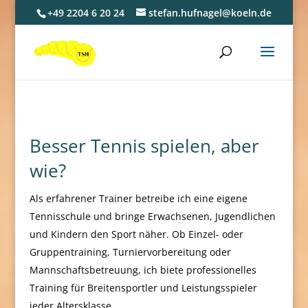
+49 2204 6 20 24
stefan.hufnagel@koeln.de
Besser Tennis spielen, aber
wie?
Als erfahrener Trainer betreibe ich eine eigene
Tennisschule und bringe Erwachsenen, Jugendlichen
und Kindern den Sport näher. Ob Einzel- oder
Gruppentraining, Turniervorbereitung oder
Mannschaftsbetreuung, ich biete professionelles
Training für Breitensportler und Leistungsspieler
jeder Altersklasse.